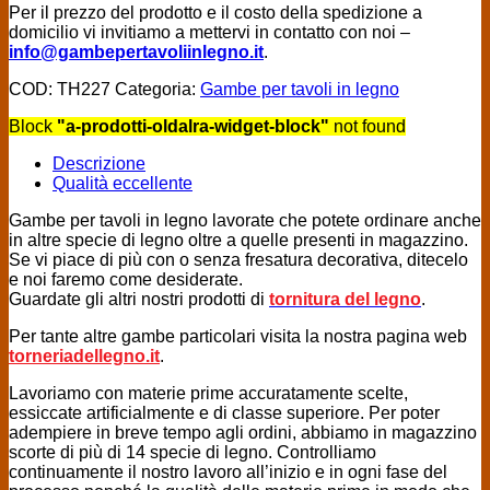
Per il prezzo del prodotto e il costo della spedizione a
domicilio vi invitiamo a mettervi in contatto con noi –
info@gambepertavoliinlegno.it
.
COD:
TH227
Categoria:
Gambe per tavoli in legno
Block
"a-prodotti-oldalra-widget-block"
not found
Descrizione
Qualità eccellente
Gambe per tavoli in legno lavorate che potete ordinare anche
in altre specie di legno oltre a quelle presenti in magazzino.
Se vi piace di più con o senza fresatura decorativa, ditecelo
e noi faremo come desiderate.
Guardate gli altri nostri prodotti di
tornitura del legno
.
Per tante altre gambe particolari visita la nostra pagina web
torneriadellegno.it
.
Lavoriamo con materie prime accuratamente scelte,
essiccate artificialmente e di classe superiore. Per poter
adempiere in breve tempo agli ordini, abbiamo in magazzino
scorte di più di 14 specie di legno. Controlliamo
continuamente il nostro lavoro all’inizio e in ogni fase del