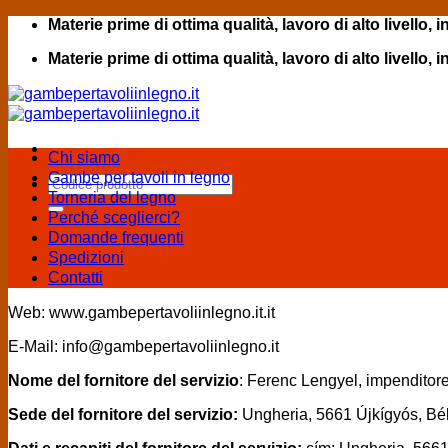
Salta
Materie prime di ottima qualità, lavoro di alto livello, 
ai
Materie prime di ottima qualità, lavoro di alto livello, 
contenuti
Chi siamo
Gambe per tavoli in legno
Cerca:
Torneria del legno
Perché sceglierci?
Domande frequenti
Spedizioni
Contatti
Web: www.gambepertavoliinlegno.it.it
E-Mail: info@gambepertavoliinlegno.it
Nome del fornitore del servizio
: Ferenc Lengyel, impendito
Sede del fornitore del servizio:
Ungheria, 5661 Újkígyós, Bé