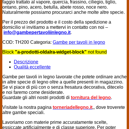
faggio trattato al vapore, quercia, frassino, ciliegio, tiglio,
ontano, pino, acero, betulla, abete rosso, noce nero.
Naturalmente possiamo procurarci anche molte altre specie.
Per il prezzo del prodotto e il costo della spedizione a
domicilio vi invitiamo a mettervi in contatto con noi –
info@gambepertavoliinlegno.it
.
COD:
TH200
Categoria:
Gambe per tavoli in legno
Block
"a-prodotti-oldalra-widget-block"
not found
Descrizione
Qualità eccellente
Gambe per tavoli in legno lavorate che potete ordinare anche
in altre specie di legno oltre a quelle presenti in magazzino.
Se vi piace di più con o senza fresatura decorativa, ditecelo
e noi faremo come desiderate.
Guardate gli altri nostri prodotti di
tornitura del legno
.
Visitate la nostra pagina
torneriadellegno.it
,, dove troverete
altre gambe speciali.
Lavoriamo con materie prime accuratamente scelte,
essiccate artificialmente e di classe superiore. Per poter